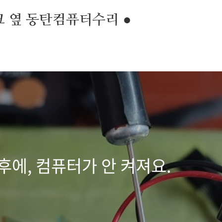
크 옆 동탄컴퓨터수리 ●
후에, 컴퓨터가 안 켜져요.