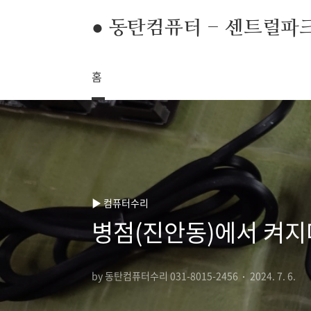
본문 바로가기
● 동탄컴퓨터 - 센트럴파
홈
▶ 컴퓨터수리
병점(진안동)에서 켜지
by 동탄컴퓨터수리 031-8015-2456
2024. 7. 6.