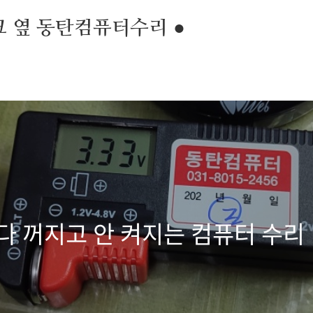
크 옆 동탄컴퓨터수리 ●
다 꺼지고 안 켜지는 컴퓨터 수리