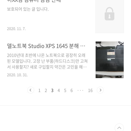
는 고객님이 많은 날이라서 당일 일처리하기가
보호되어 있는 글 입니다.
상당히 어려운 경우가 더러 있습니다. 특히, 이렇
게 연결할 선이 많으며, 메인보드 기능이 많은 제
품은 천천히 확인하면서 작업을 진행해야하기 때
문에, 일반적인 컴퓨터보다 더 많은 시간이 필요
2020. 11. 7.
합니다. 어차피 재조립 과정이 필요해서 기존에
연결된 선들을 하나씩 제거하는 과정입니다. 앞
델노트북 Studio XPS 1645 분해 및 SSD 교체 작업
쪽은 케이블이 많지 않아서 깨끗하게 보입니다.
RTX3080 그래픽카드를..
2010년대 초반에 나온 노트북으로 굉장히 오래
된 모델입니다. 고장 난 부품(하드디스크)만 고쳐
서 사용할지? 새로 구입할지 약간은 고민을 해봐
야 할 정도로 연식이 오래됐는데요. 마지막으로
2020. 10. 31.
한 번 고쳐서 사용해보시겠다하셔서 SSD를 장착
했습니다. 배터리가 없어서 전원은 어댑터로만
공급되고 있습니다. 노트북은 어댑터 코드가 빠
1
2
3
4
5
6
···
16
지는 경우도 있어서 되도록이면 배터리와 같이
사용하면 좋습니다. (보조전원이 없는 상태이므
로 사용상 주의가 필요합니다.) 노트북을 분해하
는 건 뒷판을 열기만 하면 되는데요. 아래와 같이
분해가 됐습니다. 처음에는 메모리 업그레이드도
요청하셨는데... 현재 장착된 메모리가 2기가짜
리 2개가 꽂혀있어서, 4기가 2개로 업그레이드하