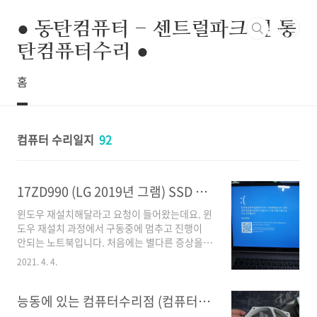
본문 바로가기
● 동탄컴퓨터 - 센트럴파크 옆 동
탄컴퓨터수리 ●
홈
컴퓨터 수리일지
92
17ZD990 (LG 2019년 그램) SSD 업그레이드
윈도우 재설치해달라고 요청이 들어왔는데요. 윈
도우 재설치 과정에서 구동중에 멈추고 진행이
안되는 노트북입니다. 처음에는 별다른 증상을
이야기 안하시고 윈도우만 재설치해달라해서 윈
2021. 4. 4.
도우10만 재설치 진행을 했는데요. 드라이버 등
을 설치하는 과정에서 노트북이 멈추고 진행이
안되는 증상이 있었습니다. 윈도우만 2번 설치하
능동에 있는 컴퓨터수리점 (컴퓨터 팬소음 때문에 ...)
고 증상을 확인해봤습니다. 중지코드 :