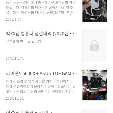
동탄 능동 사거리에서 방문해주신 고객님의 컴퓨
SYSTEM_THREAD_EXCEPTION_NOT_HANDLED
터입니다. 컴퓨터의 팬소음이 심해서 내방해 주
실패한 내용 : CLASSPNP.SYS => 이코드가 떴
셨는데요. 케이스의 팬(소음 심함)과 CPU 팬(걸
더래도 아래에 적힌 수리 내역의 원인이 아닐 수
리는 소리 있음, 소음 약함)이 불량이였습니다.
있습니다. 에러코드라는 게 어떤 부분의 문제인
2021. 3. 24.
컴퓨터의 소음은 주로 팬소음이 많기 때문에, 동
지 대략적으로 추측할 수 있는 메세지입니다. (어
작하는 팬을 하나씩 멈춰가면서 원인을 찾으면,
느 부품과 관련된 문제?) 노트북은 교체해볼 수
쉽게 찾을 수 있습니다. 손가락을 넣으면, 손가락
박XX님 컴퓨터 점검내역 (2020년 11월 27일)
있는 부속이 많지는 않습니다. 대부분은 메인보
이 다칠 수 있어서 종이 같은 부드러운 물체를 천
드에..
보호되어 있는 글 입니다.
천히 넣어서 팬을 멈춰서 소음이 잦아들면, 해당
부품의 문제가 있는 겁니다. 파워팬은 잘 안 보여
서 잡기가 어렵기는 한데요. 감전될 수 있기 때문
에, 부도체(종이 등)을 팬 사이에 넣어서 팬 동작
2020. 11. 27.
을 멈춰볼 거 같습니다. 도체를 넣으면, 감전사고
가 생길 수 있기 때문에 파워서플라이 팬소음 점
라이젠5 5600X + ASUS TUF GAMING X570-PLUS 조립 및 바이오스 업데이트
검은 동네 수리점으로 방문하셔서 안전하게 점
검..
댁에서 조립 후 일부 케이블 커넥터가 남아서 어
디에 연결해야할지 몰라서 방문해주셨습니다. 입
고된 컴퓨터의 선정리 상태로는 어디에서 오는
케이블인지 찾아서 연결하기가 어렵고 일부 연결
2020. 11. 20.
안 된 케이블을 연결하려면, 분해하고 재조립하
는 과정이 필요했습니다. 선정리도 같이 진행하
면 좋고요. 토요일은 영업시간도 짧고 방문하시
이XX님 컴퓨터 점검 안내