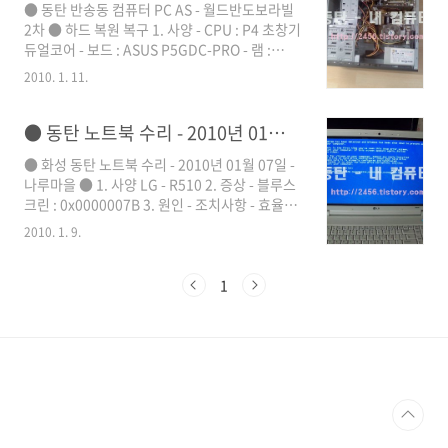
● 동탄 반송동 컴퓨터 PC AS - 월드반도보라빌
고 오셔서 대부분의 자료는 복원이 되었습니다.
2차 ● 하드 복원 복구 1. 사양 - CPU : P4 초창기
듀얼코어 - 보드 : ASUS P5GDC-PRO - 램 :
512MB X 2개 - 그래픽 : 6600GT - 하드 : 120기
2010. 1. 11.
가 - 파워 : 드림파워 400W - CD-ROM : LG-
COMBO 2. 증상 - 사진을 백업받지 않고 포맷(윈
도우 재설치)을 해서 C드라이브에 있는 사진이
● 동탄 노트북 수리 - 2010년 01월 07일 - 나루마을 ● XP 설치 中 블루스크린
전부 지워짐 3. 원인 - 조치사항 - 백업을 하지 않
● 화성 동탄 노트북 수리 - 2010년 01월 07일 -
고서 포맷을 함 - 데이터 복구를 시도해서 70%정
나루마을 ● 1. 사양 LG - R510 2. 증상 - 블루스
도의 사진을 복구(복원)함 4. 후기 - 데이터를 백
크린 : 0x0000007B 3. 원인 - 조치사항 - 효율적
업하지 않고서 포맷을 하는 경우가 가끔씩 있는
인 하드디스크 관리를 위한 신규격의 하드관리
데요. 데이터를 자료를 잘 못 삭제한 경우는 집에
2010. 1. 9.
기술(AHCI)로 설정되어 있으면 XP 설치시 관련
서 이것 저것 해보지 않고 가져오시면 거의 복원
드라이버를 추가하지 않으면 위의 사진과 같은
이 가능하지만 위와..
블루 스크린이 생깁니다. 메인보드 셋팅에서 하
1
드디스크 설정탭에서 AHCI 를 IDE 방식으로 변
경 후 정상 동작 4. 후기 회사에서 사용하는 프로
그램과 비스타의 호환이 안되서 XP로 다운그레
이드 중에 블루스크린이 발생해서 문의를 하셨습
니다. 향상된 하드디스크 관리 기술인
AHCI(Advanced Host Controller Interface)
으로 설정되어 있어서 발생했던 블루스크린입니
다. ..