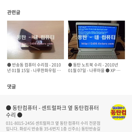
관련글
● 반송동 컴퓨터 수리점 - 2010
● 동탄 노트북 수리 - 2010년
년 01월 15일 - 나루한화우림 ●
01월 07일 - 나루마을 ● XP 설
USB 메모리 복구
치 中 블루스크린
댓글
● 동탄컴퓨터 - 센트럴파크 옆 동탄컴퓨터
수리 ●
031-8015-2456 센트럴파크 옆 동탄 컴퓨터 수리 전문점
입니다. 화성시 반송동 35-6번지 1층 신주소) 동탄반송길