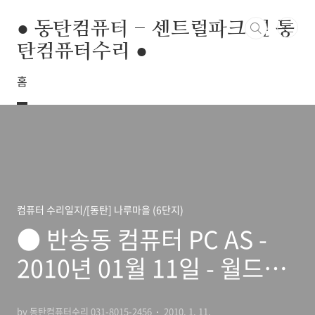
본문 바로가기
● 동탄컴퓨터 - 센트럴파크 옆 동
탄컴퓨터수리 ●
홈
컴퓨터 수리일지/[동탄] 나루마을 (6단지)
● 반송동 컴퓨터 PC AS -
2010년 01월 11일 - 월드반
도보라빌 2차 ● 하드 복원
by 동탄컴퓨터수리 031-8015-2456
2010. 1. 11.