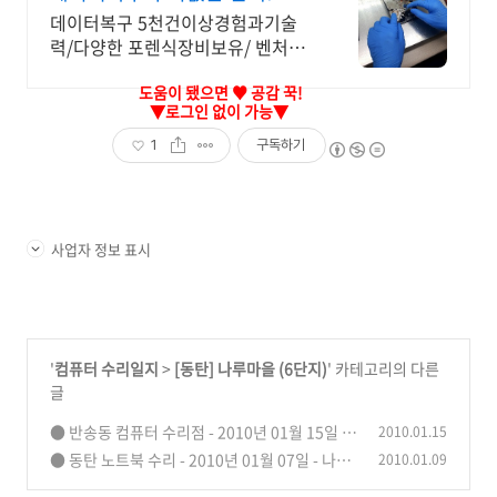
5,000명이 선택한 서비스
데이터복구 5천건이상경험과기술
력/다양한 포렌식장비보유/ 벤처인
증 법인기업,SDR 데이터복구 디지
털포렌식등 5천여건이상 경험,기술
력/ 첨단포렌식장비 솔루션 보유!
1
구독하기
사업자 정보 표시
'
컴퓨터 수리일지
>
[동탄] 나루마을 (6단지)
' 카테고리의 다른
글
● 반송동 컴퓨터 수리점 - 2010년 01월 15일 -
2010.01.15
나루한화우림 ● USB 메모리 복구
● 동탄 노트북 수리 - 2010년 01월 07일 - 나루
2010.01.09
(1)
마을 ● XP 설치 中 블루스크린
(0)