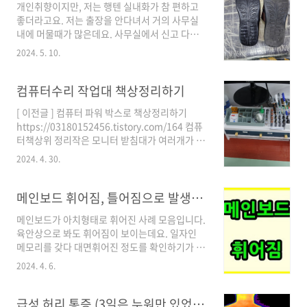
개인취향이지만, 저는 행텐 실내화가 참 편하고
DC 변환 젠더를 미니 맥주 박스에 담아봤습니
좋더라고요. 저는 출장을 안다녀서 거의 사무실
다.https://m.blog.naver.com/dongtancom/223448211699 DC
내에 머물때가 많은데요. 사무실에서 신고 다니
변환잭 보관함 (미니 맥주 박스)알리 천냥 백화점
기에 적당한 실내화입니다. (더 이상 이 제품은 구
에서 미니어쳐 맥주 박스를 팔더라고요. 여기에
2024. 5. 10.
입하지 않고 본문 밑에 있는 [행텐] 푹신한 착화
DC 변환잭을 담으니깐 크기가 잘 맞네
감의 캐주얼 남성슬리퍼 사무실실내화로 구입하
요...blog.naver.com 작은 부속을 ..
고 있습니다.) 좌측이 새것이고 우측이 기존에 사
컴퓨터수리 작업대 책상정리하기
용하던 실내화인데요. 1년 6개월 정도 신었더니
[ 이전글 ] 컴퓨터 파워 박스로 책상정리하기
바닥이 갈라져서 물을 밟으면 양말이 젖어서 교
https://03180152456.tistory.com/164 컴퓨
체했는데요. 1년 6개월 동안에 흰색 검은색 교체
터책상위 정리작은 모니터 받침대가 여러개가 남
로 신었습니다만 흰색이 좀 더 내구성이 약한 거
아서 위와 같이 박스 밑에 깔았습니다. 그리고
같습니다. (1~2개 써봐서는 정확하지는 않겠지
2024. 4. 30.
1050 그래픽 카드 박스를 잘라서 서랍 비스무리
만) 아치형 덮개가 먼저 터져서 집에 갔다놨습니
하게 만들었더니 보기가 좋네요. (물론, 비용을
다. 이렇게 비교해보니 바닥이 많이 닿았네요. ^^
지불해서 서랍 같
메인보드 휘어짐, 틀어짐으로 발생될 수 있는 간헐적인 컴퓨터 고장 증상
처음 신으면 양말과 실내화가 미끌 거림이 있어
03180152456.tistory.com 컴퓨터수리 작업
서 조..
메인보드가 아치형태로 휘어진 사례 모음입니다.
대 책상정리하기 주말에 컴퓨터 수리 작업대를
육안상으로 봐도 휘어짐이 보이는데요. 일자인
정리해 봤습니다. 상자 안에 먼지들이 많이 있어
메모리를 갖다 대면휘어진 정도를 확인하기가 쉽
서 더 들어내고 먼지는 컴프레샤로 불어내고 안
습니다. 위의 메인보드는 인텔 775보드로 쿨러가
쓰는 부품은 따로 빼내서 정리를 했습니다. 은
2024. 4. 6.
보드에 고정되는 형태인데요. 뒷면에 쿨러가이드
근히 박스 안에 먼지가 쌓이고 한 번 청소하기가
가 없이 메인보드의 핀구멍으로 쿨러가 고정되고
힘든 부분입니다. (안에 부품을 다 들어내야하기
장시간 당겨져서 기판이 휘어버린 경우로 보입니
급성 허리 통증 (3일은 누워만 있었고 5일째부터 걸어다녔습니다.)
때문에) 컴프레샤로 깨끗하게 털어냈습니다. ..