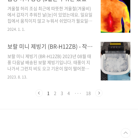
다. 아무래도 열이 많이 나고 장력이 좋은 또는 뻑
겨울철 허리 조심 최근에 따뜻한 겨울철(겨울비)
뻑한 쿨러가 사방에서 중앙으로 당기는 힘이 작
에서 갑자기 추워진 날(눈)이 있었는데요. 일요일
용했으리라 짐작이 됩니다. 얼마전에 CPU 과열
집에서 움직이지 않고 누워서 쉬었다가 월요일
로 인한 쿨러소음으로 사제쿨러로 교체 후나온
아침에 출근해서, 재활용 쓰레기 분리 수거하다
AMD 쿨러와 받침대입니다. 메인보드 기판 아래
2024. 1. 1.
가 허리를 삐끗했습니다. 종이를 모아둔 박스 밑
로 쿨러를 고정할 수 있는 지지대가 있어서 메인
에 있는 물건을 주으려고 평소처럼 허리를 굽혔
보드 휨을 방지할 수 있습니다. 아래의 메인보드
는데, 허리를 다쳤습니다. (삠, 염좌 등) 무리한 동
보랄 미니 제빙기 (BR-H12ZB) - 작은 사무실용
는 AMD 보드인데요. 이 보드의 쿨러도 AMD 정
작을 한 것도 아니고 허리를 숙이는 동작인데 삐
품쿨러..
보랄 미니 제빙기 (BR-H12ZB) 2023년 08월 태
끗했네요. 허리 삐끗한 순간 CCTV 평소에 앉는
풍 다음날 배송된 보랄 제빙기입니다. 태풍이 지
자세 평소에 컴퓨터 작업(사무, 글쓰기, 문서 정
나가서 그런지 비도 오고 기온이 많이 떨어졌네
리 등)으로 앉아 있을 시간이 많다보니, 앉은 자세
요. 여름이 지나가고 있습니다. 좀 늦은 감이 없지
가 좋지 않아서 오른쪽 허리 중간 즈음에 약간 불
2023. 8. 13.
않지만, 지인 가게에 갔다가 제빙기를 사용하시
편한 정도의 통증이 있었습니다. (어깨 근육이 뭉
는 모습을 보고서 급 뽐뿌가 와서 구입해 봤습니
치는 것 같이) 근육이 뭉치는 느낌. 그래도 실생활
다. 가격도 10만 원 초반대(11만 원)라서 그렇게
1
2
3
4
···
18
할 때, 움직일 때는 아무런 통증이 없..
비싸진 않았어요. 물론, 미니 냉장고를 살 수 있는
가격이긴 합니다. 매장에 냉장고가 있어서 냉동
실에 얼음판에 얼음을 얼려 먹는데, 얼판에 물 채
우는 것도 꾸준히 채우기가 쉽진 않더라고
요. 220V 제품이고 Ice-making rating(제빙
등급) : 0.8A, Ice-harvest rating (얼음 수확 등
급) : 1.0A 전기를 사용한다고 나오네요. 나..