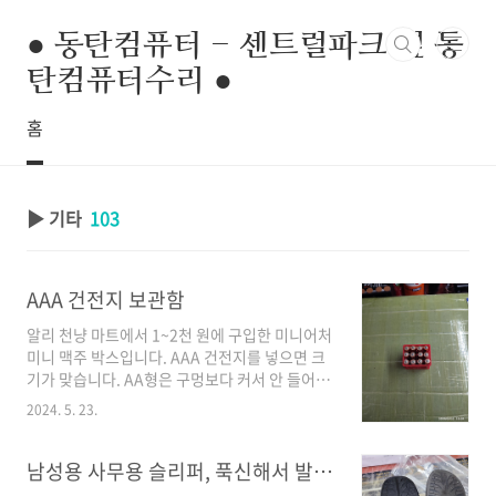
본문 바로가기
● 동탄컴퓨터 - 센트럴파크 옆 동
탄컴퓨터수리 ●
홈
▶ 기타
103
AAA 건전지 보관함
알리 천냥 마트에서 1~2천 원에 구입한 미니어처
미니 맥주 박스입니다. AAA 건전지를 넣으면 크
기가 맞습니다. AA형은 구멍보다 커서 안 들어가
네요.AAA형 건전지를 넣으면 딱 들어갑니다. 하
2024. 5. 23.
지만 사이즈가 꽉 끼는 건 아니기 때문에, 흔들리
면 배열이 흐트러지는 문제가 있네요. 박스 칸에
뭔가를 채워서 건전지가 움직이지 않도록 고정하
남성용 사무용 슬리퍼, 푹신해서 발이 편한 실내화
면 흩어지지 않을 거 같네요. [ 관련글 ] 노트북