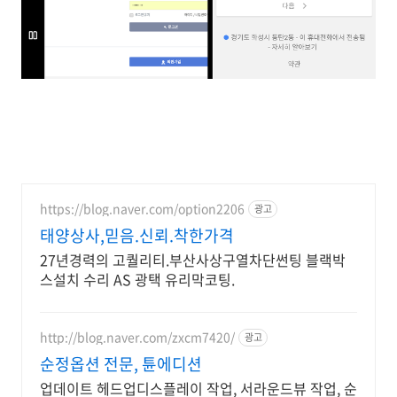
https://blog.naver.com/option2206
광고
태양상사,믿음.신뢰.착한가격
27년경력의 고퀄리티.부산사상구열차단썬팅 블랙박
스설치 수리 AS 광택 유리막코팅.
http://blog.naver.com/zxcm7420/
광고
순정옵션 전문, 튠에디션
업데이트 헤드업디스플레이 작업, 서라운드뷰 작업, 순