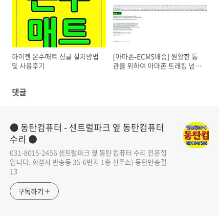
하이젠 온수매트 싱글 설치방법
[아마존-ECMS배송] 원활한 통
및 사용후기
관을 위하여 아마존 트래킹 넘버
APELAX0000000000 의 고객
님 정보를 제공하여 주시기 바랍
댓글
니다.
● 동탄컴퓨터 - 센트럴파크 옆 동탄컴퓨터
수리 ●
031-8015-2456 센트럴파크 옆 동탄 컴퓨터 수리 전문점
입니다. 화성시 반송동 35-6번지 1층 신주소) 동탄반송길
13
구독하기