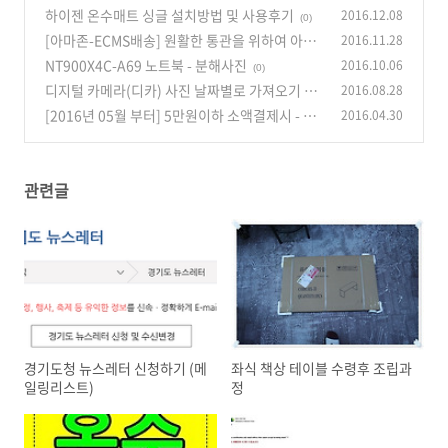
하이젠 온수매트 싱글 설치방법 및 사용후기
2016.12.08
(0)
[아마존-ECMS배송] 원활한 통관을 위하여 아마
2016.11.28
존 트래킹 넘버 APELAX0000000000 의 고객님
NT900X4C-A69 노트북 - 분해사진
2016.10.06
(0)
정보를 제공하여 주시기 바랍니다.
(0)
디지털 카메라(디카) 사진 날짜별로 가져오기 저
2016.08.28
장하기
[2016년 05월 부터] 5만원이하 소액결제시 - 무
2016.04.30
(0)
서명 거래가 가능해집니다.
(0)
관련글
경기도청 뉴스레터 신청하기 (메
좌식 책상 테이블 수령후 조립과
일링리스트)
정